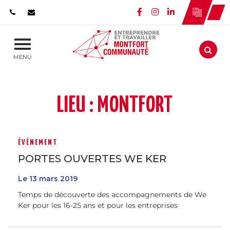
Gestion des traceurs
Lien vers le compte 
Lien vers le comp
Lien vers le c
Aller
MENU
LIEU :
MONTFORT
ÉVÉNEMENT
PORTES OUVERTES WE KER
Le
13
mars
2019
Temps de découverte des accompagnements de We
Ker pour les 16-25 ans et pour les entreprises