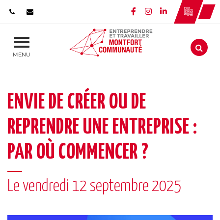
Gestion des traceurs
Lien vers le compte 
Lien vers le comp
Lien vers le c
Aller
MENU
ENVIE DE CRÉER OU DE
REPRENDRE UNE ENTREPRISE :
PAR OÙ COMMENCER ?
Le
vendredi
12
septembre
2025