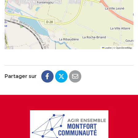
Leaflet
|
©
OpenStreetMap
Partager sur