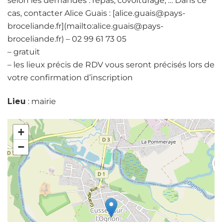
selon les demandes : repas, covoiturage, … Dans ce
cas, contacter Alice Guais : [alice.guais@pays-
broceliande.fr](mailto:alice.guais@pays-
broceliande.fr) – 02 99 61 73 05
– gratuit
– les lieux précis de RDV vous seront précisés lors de
votre confirmation d’inscription
Lieu
: mairie
+
−