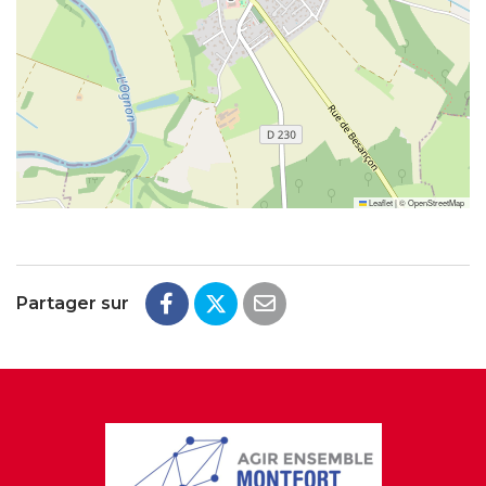
Leaflet
|
©
OpenStreetMap
Partager sur