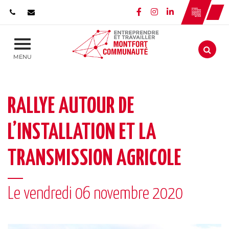
Gestion des traceurs
Lien vers le compte 
Lien vers le comp
Lien vers le c
Aller
MENU
RALLYE AUTOUR DE
L’INSTALLATION ET LA
TRANSMISSION AGRICOLE
Le
vendredi
06
novembre
2020